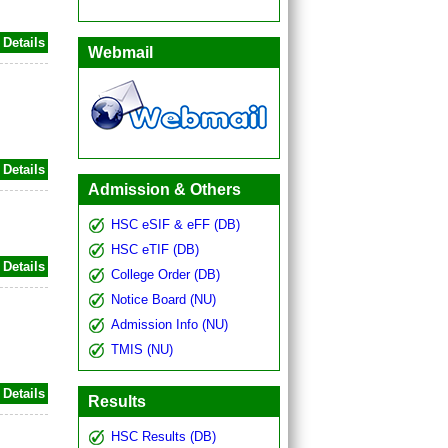
Details
Webmail
Details
Admission & Others
HSC eSIF & eFF (DB)
HSC eTIF (DB)
Details
College Order (DB)
Notice Board (NU)
Admission Info (NU)
TMIS (NU)
Details
Results
HSC Results (DB)