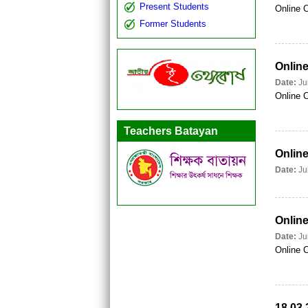
Present Students
Online 
Former Students
Online
Date:
Ju
Online 
Teachers Batayan
Online
Date:
Ju
Online
Date:
Ju
Online C
18.03.