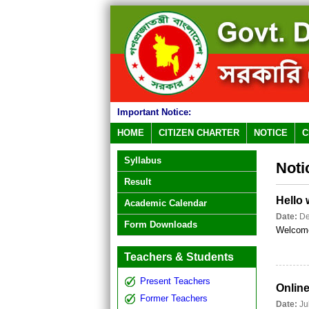
Important Notice:
HOME
CITIZEN CHARTER
NOTICE
C
Syllabus
Noti
Result
Hello 
Academic Calendar
Date:
De
Form Downloads
Welcome 
Teachers & Students
Present Teachers
Online
Former Teachers
Date:
Ju