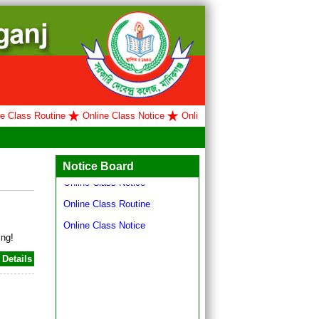
lass Routine
Online Class Notice
Online Class Routine
Online Clas
Hello world!
Online Class Routine
Notice Board
Online Class Notice
Online Class Routine
Online Class Notice
ing!
Details